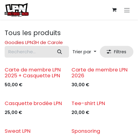
Se rendre au contenu
Tous les produits
Goodies LPN
3H de Carole
Trier par
Filtres
Carte de membre LPN
Carte de membre LPN
2025 + Casquette LPN
2026
50,00
€
30,00
€
Casquette brodée LPN
Tee-shirt LPN
25,00
€
20,00
€
Sweat LPN
Sponsoring