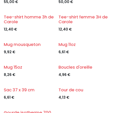
55,00
€
50,00
€
Tee-shirt homme 3h de
Tee-shirt femme 3H de
Carole
Carole
12,40
€
12,40
€
Mug mousqueton
Mug 11oz
9,92
€
6,61
€
Mug 15oz
Boucles d'oreille
8,26
€
4,96
€
Sac 37 x 39 cm
Tour de cou
6,61
€
4,13
€
Gourde isotherme 700