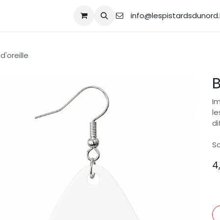
ique
Contactez-nous
info@lespistardsdunord
d'oreille
B
Im
le
di
So
4