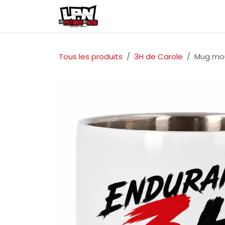
Se rendre au contenu
Accueil
Événements
Bout
Tous les produits
3H de Carole
Mug mo