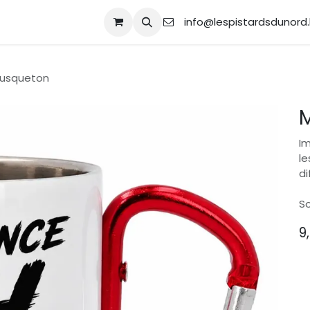
ique
Contactez-nous
info@lespistardsdunord
usqueton
Im
le
di
So
9